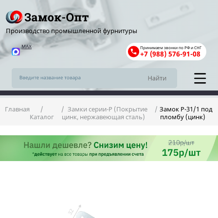
Производство промышленной фурнитуры
MAX
Принимаем звонки по РФ и СНГ
+7 (988) 576-91-08
Главная
Замки серии-Р (Покрытие
Замок Р-31/1 под
Каталог
цинк, нержавеющая сталь)
пломбу (цинк)