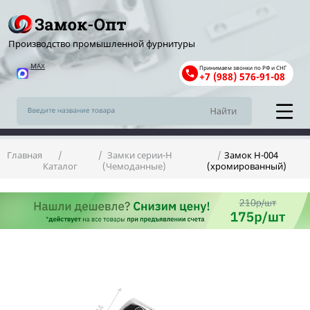
Производство промышленной фурнитуры
MAX
Принимаем звонки по РФ и СНГ
+7 (988) 576-91-08
Главная
Замки серии-Н
Замок Н-004
Каталог
(Чемоданные)
(хромированный)