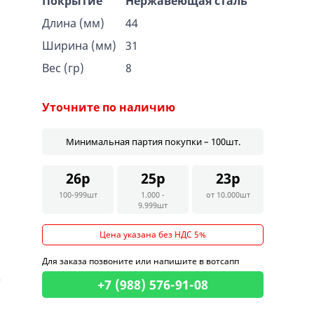
Покрытие
Нержавеющая сталь
Длина (мм)
44
Ширина (мм)
31
Вес (гр)
8
Уточните по наличию
Минимальная партия покупки – 100шт.
26р
25р
23р
100-999шт
1.000 -
от 10.000шт
9.999шт
Цена указана без НДС 5%
Для заказа позвоните или напишите в вотсапп
+7 (988) 576-91-08