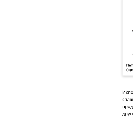
Испо
спла
прод
друг