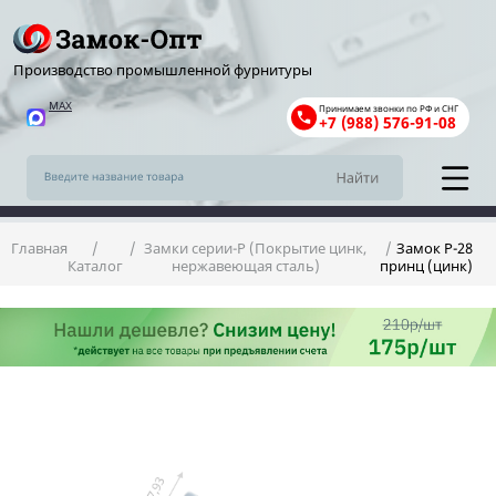
Производство промышленной фурнитуры
MAX
Принимаем звонки по РФ и СНГ
+7 (988) 576-91-08
Главная
Замки серии-Р (Покрытие цинк,
Замок P-28
Каталог
нержавеющая сталь)
принц (цинк)